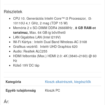
Részletek
CPU 10. Generációs Intel® Core™ i3 Processzor, i3-
10110U 4,1 GHz, 2 mag (TDP 15 W)
Memória 2 x SO-DIMM DDR4 2666MHz ,
8 GB RAM-ot
tartalmaz,
Max. 64 GB-ig bővíthető
LAN Gigabites LAN (Intel i219V)
Wi-Fi Kártya : Intel® Dual Band Wireless-AC 3168
Grafikus vezérlő: Intel® UHD Graphics 620
Audio: Realtek ALC255
HDMI felbontás (Max.) HDMI 2.0: 4K (3840×2160) @ 60
Hz
Külső 19V DC táp
Kategória
Kioszk alkatrészek, kiegészítők
Egyéb tulajdonság
Kioszk PC
Ár: