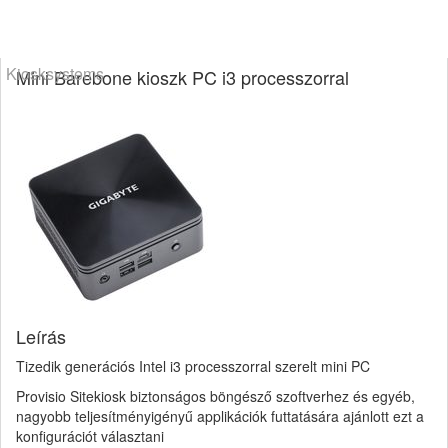
Kiosksystems
Mini Barebone kioszk PC i3 processzorral
Leírás
Tizedik generációs Intel i3 processzorral szerelt mini PC
Provisio Sitekiosk biztonságos böngésző szoftverhez és egyéb,
nagyobb teljesítményigényű applikációk futtatására ajánlott ezt a
konfigurációt választani