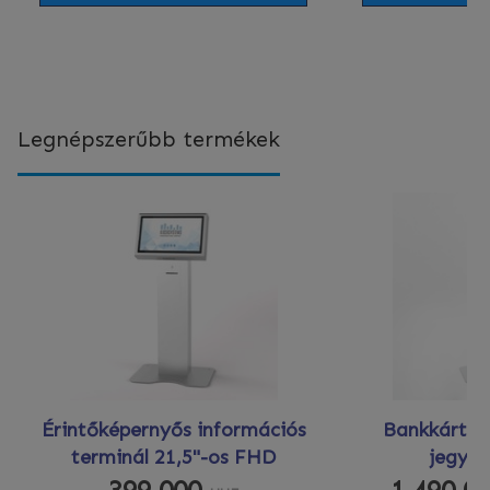
Legnépszerűbb termékek
Érintőképernyős információs
Bankkártyá
terminál 21,5"-os FHD
jegya
399 000
1 490 0