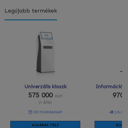
Legújabb termékek
Univerzális kioszk
Információs 
575 000
970 
HUF
(+ ÁFA)
(+
30 MUNKANAP
10-12
KOSÁRBA TESZ
KOSÁR