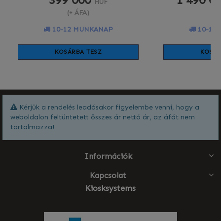
HUF
(+ ÁFA)
(+
10-12 MUNKANAP
10-12
KOSÁRBA TESZ
KOSÁR
Kérjük a rendelés leadásakor figyelembe venni, hogy a
weboldalon feltüntetett összes ár nettó ár, az áfát nem
tartalmazza!
Információk
Kapcsolat
Kiosksystems