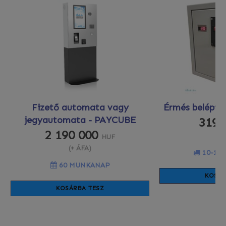
Fizető automata vagy
Érmés beléptet
jegyautomata - PAYCUBE
319 
2 190 000
(+
HUF
(+ ÁFA)
10-12
60 MUNKANAP
KOSÁR
KOSÁRBA TESZ