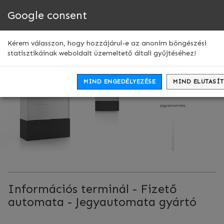
Google consent
Men
leny
Kérem válasszon, hogy hozzájárul-e az anonim böngészési
statisztikáinak weboldalt üzemeltető általi gyűjtéséhez!
MIND ENGEDÉLYEZÉSE
MIND ELUTASÍ
Információs terminál - Fizető
automata - Jegyautomata gyártó