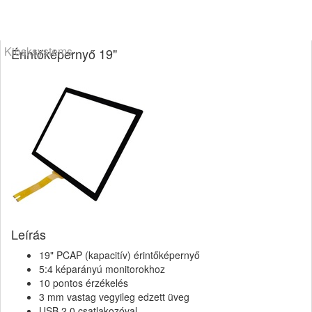
Kiosksystems
Érintőképernyő 19"
Leírás
19" PCAP (kapacitív) érintőképernyő
5:4 képarányú monitorokhoz
10 pontos érzékelés
3 mm vastag vegyileg edzett üveg
USB 2.0 csatlakozóval