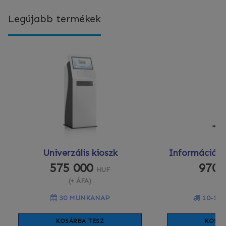
Legújabb termékek
Univerzális kioszk
Információs 
575 000
970 
HUF
(+ ÁFA)
(+
30 MUNKANAP
10-12
KOSÁRBA TESZ
KOSÁR