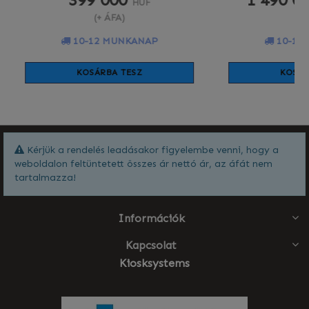
HUF
(+ ÁFA)
(+
10-12 MUNKANAP
10-12
KOSÁRBA TESZ
KOSÁR
Kérjük a rendelés leadásakor figyelembe venni, hogy a
weboldalon feltüntetett összes ár nettó ár, az áfát nem
tartalmazza!
Információk
Kapcsolat
Kiosksystems