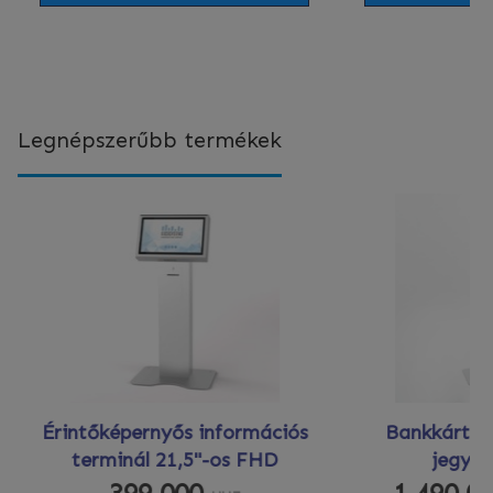
Legnépszerűbb termékek
Érintőképernyős információs
Bankkártyá
terminál 21,5"-os FHD
jegya
399 000
1 490 0