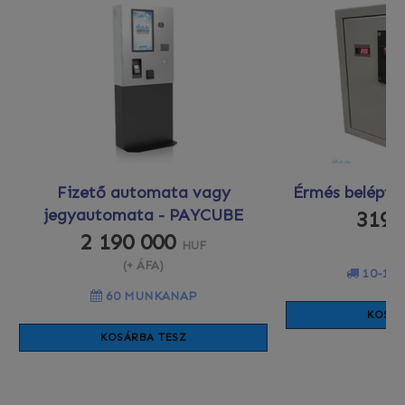
Fizető automata vagy
Érmés beléptet
jegyautomata - PAYCUBE
319 
2 190 000
(+
HUF
(+ ÁFA)
10-12
60 MUNKANAP
KOSÁR
KOSÁRBA TESZ