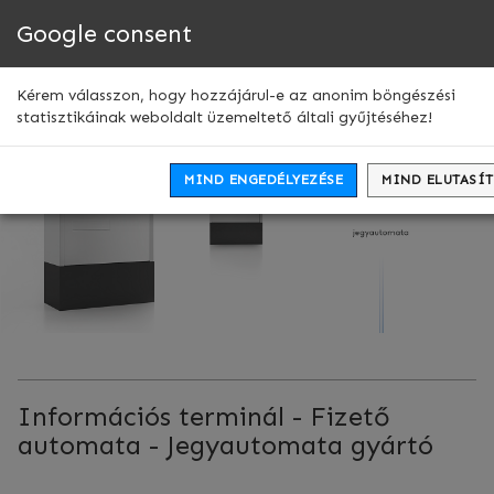
Google consent
Men
leny
Kérem válasszon, hogy hozzájárul-e az anonim böngészési
statisztikáinak weboldalt üzemeltető általi gyűjtéséhez!
MIND ENGEDÉLYEZÉSE
MIND ELUTASÍ
Információs terminál - Fizető
automata - Jegyautomata gyártó