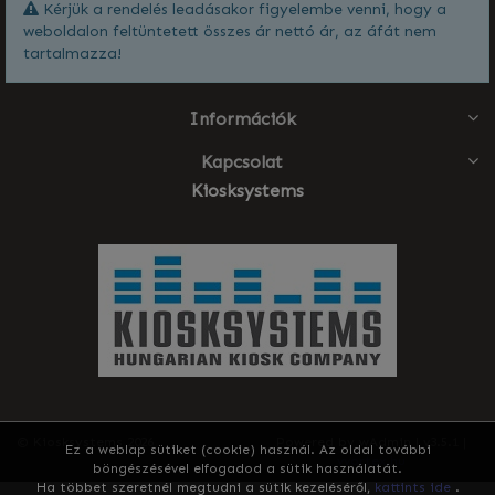
Kérjük a rendelés leadásakor figyelembe venni, hogy a
weboldalon feltüntetett összes ár nettó ár, az áfát nem
tartalmazza!
Információk
Kapcsolat
Kiosksystems
© Kiosksystems 2026
Powered by wAdmin | v3.5.1 |
Ez a weblap sütiket (cookie) használ. Az oldal további
vvortex.hu
böngészésével elfogadod a sütik használatát.
Ha többet szeretnél megtudni a sütik kezeléséről,
kattints ide
.