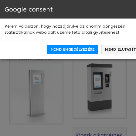
Google consent
Men
leny
Webshop
Kérem válasszon, hogy hozzájárul-e az anonim böngészési
statisztikáinak weboldalt üzemeltető általi gyűjtéséhez!
Kioszkok,
Fizető- és
MIND ENGEDÉLYEZÉSE
MIND ELUTASÍ
információs
jegyautomaták
(11)
terminálok
(14)
Kioszk alkatrészek,