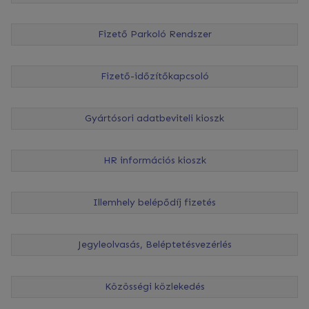
Fizető Parkoló Rendszer
Fizető-időzítőkapcsoló
Gyártósori adatbeviteli kioszk
HR információs kioszk
Illemhely belépődíj fizetés
Jegyleolvasás, Beléptetésvezérlés
Közösségi közlekedés