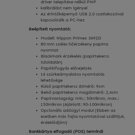
driver telepítése nélkül PNP
kalibrálást nem igényel
Az érintőképernyő USB 2.0 csatlakozóval
kapcsolódik a PC-hez
Beépített nyomtató:
Modell: Nippon Primex 3692D
80 mm széles hőérzékeny papírra
nyomtat
Blackmark érzékelés (papírtekercs
túloldalán)
Papírkifogyás előrejelzés
16 szürkeárnyalatos nyomtatás
lehetősége
Külső papírtekercs átmérő: 9cm
Belső papírtekercs magátmérő: 2,4cm
Papírvastagság: min.: 50mikron, max.:
150mikron (Ajánlott: 90-100mikron)
Opcionális adóügyi modul (Ebben az
esetben más fajta nyomtatóval szállítjuk,
érdeklődjön!)
Bankkártya elfogadó (POS) terminál