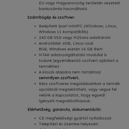
EU vagy Magyarország területén vezetett
bankszámla használható
Számítógép és szoftver:
Beépített ipari miniPC (WIndows, Linux,
Windows 11 kompatibilis)
240 GB SSD vagy M2Sata adattároló
Androiddal: 4GB, Linux-szal:
8GB, Windows esetén 16 GB RAM
NTAK adatszolgáltatási modullal is
tudunk jegyértékesítő szofvert ajánlani a
termékhez
A kioszk alapára nem tartalmaz
semmilyen szoftvert.
Kész szoftveres megoldásainkat a termék
opcióknál megtekintheti, vagy vegye fel
velünk a kapcsolatot, hogy egyedi
igényeit megvalósíthassuk.
Elérhetőség, garancia, dokumentáció:
CE megfelelőségi gyártói nyilatkozat
Telepítési és üzembe helyezési