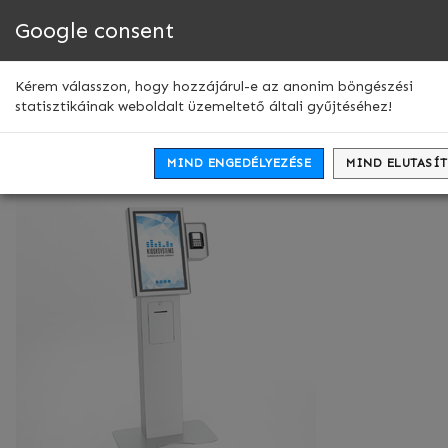
Google consent
Men
leny
Bankkártyás beltéri FHD
Kérem válasszon, hogy hozzájárul-e az anonim böngészési
statisztikáinak weboldalt üzemeltető általi gyűjtéséhez!
jegyautomata
MIND ENGEDÉLYEZÉSE
MIND ELUTASÍ