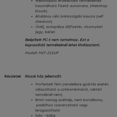
Webshopból értékesített termékekhez
használható fizető automata. (Webshop
kioszk)
Általános célú önkiszolgáló kassza (self
checkout)
Útdíj, autopálya díjfizetés, viszonylati
jegy, bérlet
Beépített PC-t nem tartalmaz. Ezt a
kapcsolódó termékeknél lehet kiválasztani.
Modell: MST-215UP
Részletek
Kioszk ház jellemzői:
Porfestett fém (rendelésre gyártás esetén
választható a színkombináció, raktári
terméknél nem)
8mm vastag acéltalp, nem borulékony,
padlóhoz csavarozható vagy
leragasztható
Súly: ~60Kg