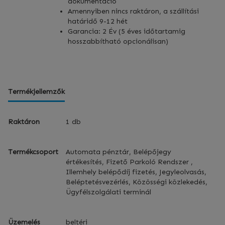
dokumentáció
Amennyiben nincs raktáron, a szállítási
határidő 9-12 hét
Garancia: 2 Év (5 éves időtartamig
hosszabbítható opcionálisan)
Termékjellemzők
Raktáron
1 db
Termékcsoport
Automata pénztár, Belépőjegy
értékesítés, Fizető Parkoló Rendszer ,
Illemhely belépődíj fizetés, Jegyleolvasás,
Beléptetésvezérlés, Közösségi közlekedés,
Ügyfélszolgálati terminál
Üzemelés
beltéri