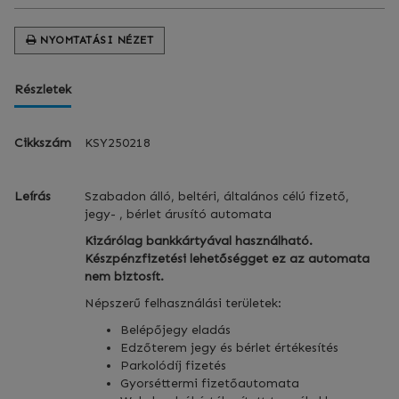
NYOMTATÁSI NÉZET
Részletek
Cikkszám
KSY250218
Leírás
Szabadon álló, beltéri, általános célú fizető,
jegy- , bérlet árusító automata
Kizárólag bankkártyával használható.
Készpénzfizetési lehetőségget ez az automata
nem biztosít.
Népszerű felhasználási területek:
Belépőjegy eladás
Edzőterem jegy és bérlet értékesítés
Parkolódíj fizetés
Gyorséttermi fizetőautomata