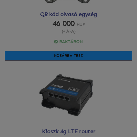
QR kód olvasó egység
46 000
HUF
(+ ÁFA)
RAKTÁRON
KOSÁRBA TESZ
Kioszk 4g LTE router