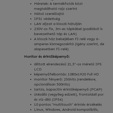
Méretek: A termékfotók közt
megtalálható rajz szerint
Hátsó szerelőajtó
IP51 védettség
LAN aljzat a kioszk hátulján
230V-os fix, 3m-es tápkábel (padlóból is
bevezethető táp és LAN)
A kioszk ház belsejében FI relé vagy 6-
amperes kismegszakító (igény szerint, de
alapesetben FI-relé)
Monitor és érintőképernyő:
állított elrendezésű 21,5"-os méretű IPS
LCD
képernyőfelbontás: 1080x1920 Full HD
monitor fényerő: 250nits (rendelésre,
opcionálisan 500nits)
tartós, kapacitív érintőképernyő (PCAP)
ütésálló (vegyileg edzett), frontoldali por
és víz-álló (IP54)
10 pontos "multitouch" érintés érzékelés
Linux, Windows, Android kompatibilis,