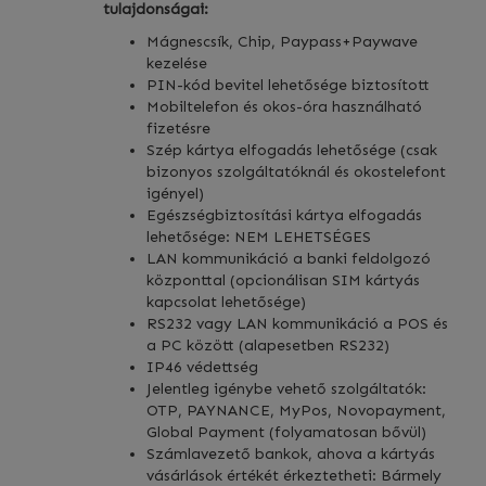
tulajdonságai:
Mágnescsík, Chip, Paypass+Paywave
kezelése
PIN-kód bevitel lehetősége biztosított
Mobiltelefon és okos-óra használható
fizetésre
Szép kártya elfogadás lehetősége (csak
bizonyos szolgáltatóknál és okostelefont
igényel)
Egészségbiztosítási kártya elfogadás
lehetősége: NEM LEHETSÉGES
LAN kommunikáció a banki feldolgozó
központtal (opcionálisan SIM kártyás
kapcsolat lehetősége)
RS232 vagy LAN kommunikáció a POS és
a PC között (alapesetben RS232)
IP46 védettség
Jelentleg igénybe vehető szolgáltatók:
OTP, PAYNANCE, MyPos, Novopayment,
Global Payment (folyamatosan bővül)
Számlavezető bankok, ahova a kártyás
vásárlások értékét érkeztetheti: Bármely