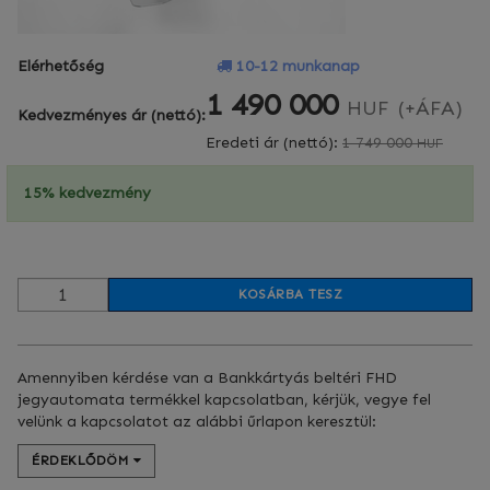
Elérhetőség
10-12 munkanap
1 490 000
HUF
(+ÁFA)
Kedvezményes ár (nettó):
Eredeti ár (nettó):
1 749 000
HUF
15% kedvezmény
KOSÁRBA TESZ
Amennyiben kérdése van a Bankkártyás beltéri FHD
jegyautomata termékkel kapcsolatban, kérjük, vegye fel
velünk a kapcsolatot az alábbi űrlapon keresztül:
ÉRDEKLŐDÖM