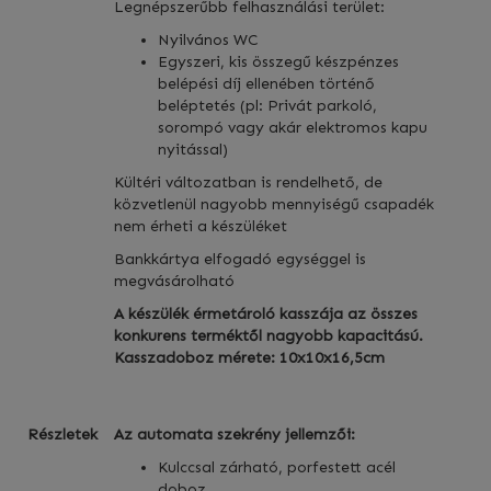
Legnépszerűbb felhasználási terület:
Nyilvános WC
Egyszeri, kis összegű készpénzes
belépési díj ellenében történő
beléptetés (pl: Privát parkoló,
sorompó vagy akár elektromos kapu
nyitással)
Kültéri változatban is rendelhető, de
közvetlenül nagyobb mennyiségű csapadék
nem érheti a készüléket
Bankkártya elfogadó egységgel is
megvásárolható
A készülék érmetároló kasszája az összes
konkurens terméktől nagyobb kapacitású.
Kasszadoboz mérete: 10x10x16,5cm
Részletek
Az automata szekrény jellemzői:
Kulccsal zárható, porfestett acél
doboz