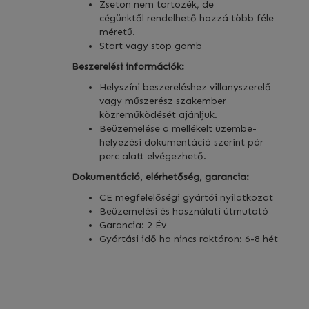
Zseton nem tartozék, de
cégünktől rendelhető hozzá több féle
méretű.
Start vagy stop gomb
Beszerelési információk:
Helyszíni beszereléshez villanyszerelő
vagy műszerész szakember
közreműködését ajánljuk.
Beüzemelése a mellékelt üzembe-
helyezési dokumentáció szerint pár
perc alatt elvégezhető.
Dokumentáció, elérhetőség, garancia:
CE megfelelőségi gyártói nyilatkozat
Beüzemelési és használati útmutató
Garancia: 2 Év
Gyártási idő ha nincs raktáron: 6-8 hét