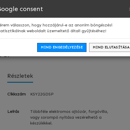
Nyelv:
Google consent
Webshop
Kapcsolat
érem válasszon, hogy hozzájárul-e az anonim böngészési
tatisztikáinak weboldalt üzemeltető általi gyűjtéséhez!
léptető LED kijelzővel
MIND ENGEDÉLYEZÉSE
MIND ELUTASÍTÁSA
vel
Részletek
Cikkszám
KSY22GDSP
Leírás
Többféle elektromos ajtózár, forgóvilla,
vagy sorompó nyitása vezérelhető a
készülékkel.