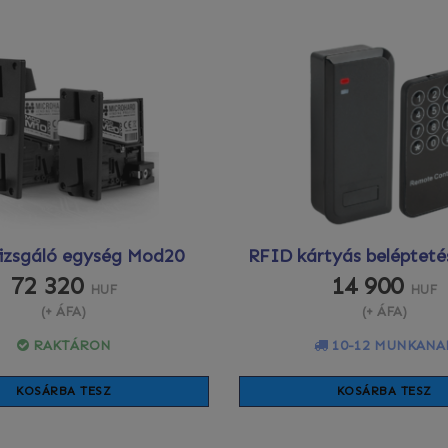
izsgáló egység Mod20
RFID kártyás belépteté
72 320
14 900
HUF
HUF
(+ ÁFA)
(+ ÁFA)
RAKTÁRON
10-12 MUNKANA
KOSÁRBA TESZ
KOSÁRBA TESZ