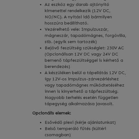
Az eszköz egy darab ajtónyitó
kimenettel rendelkezik (12V DC,
NO/NC). A nyitási idő bármilyen
hosszúra beállítható.
Vezérelhető vele: Impulzuszár,
mágneszár, tapadómágnes, forgóvilla,
stb. (egyik sem tartozék)
Bejövő feszültség szükséglet: 230V AC
(Opcionálisan 12V DC vagy 24V DC
bemenő tápfeszültséggel is kérhető a
berendezés)
A készüléken belül a tápellátás 12V DC,
így 12V-os impulzus-zárvezérléshez
vagy tapadómágnes működtetéséhez
innen is kinyerhető a tápfeszültség.
Nagyobb terhelés esetén független
tápegység alkalmazása javasolt.
Opcionális elemek:
Esővédő plexi (kérje ajánlatunkat)
Belső temperáló fűtés (kültéri
csomagban)