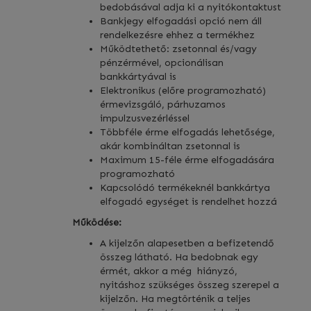
bedobásával adja ki a nyitókontaktust
Bankjegy elfogadási opció nem áll
rendelkezésre ehhez a termékhez
Működtethető: zsetonnal és/vagy
pénzérmével, opcionálisan
bankkártyával is
Elektronikus (előre programozható)
érmevizsgáló, párhuzamos
impulzusvezérléssel
Többféle érme elfogadás lehetősége,
akár kombináltan zsetonnal is
Maximum 15-féle érme elfogadására
programozható
Kapcsolódó termékeknél bankkártya
elfogadó egységet is rendelhet hozzá
Működése:
A kijelzőn alapesetben a befizetendő
összeg látható. Ha bedobnak egy
érmét, akkor a még hiányzó,
nyitáshoz szükséges összeg szerepel a
kijelzőn. Ha megtörténik a teljes