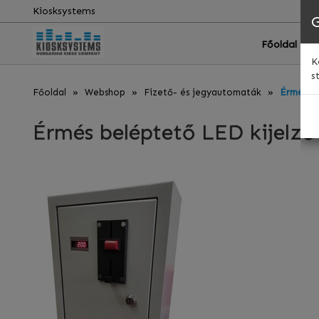
Kiosksystems
Főoldal
K
s
Főoldal
Webshop
Fizető- és jegyautomaták
Érmés be
Érmés beléptető LED kijelző