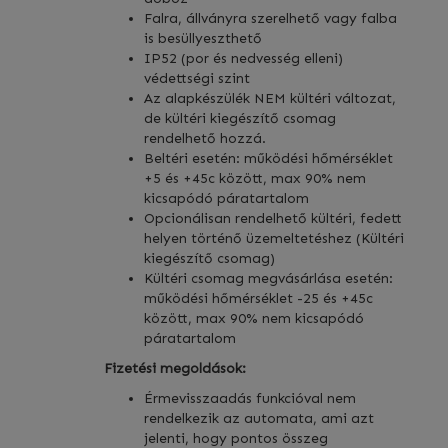
Falra, állványra szerelhető vagy falba
is besüllyeszthető
IP52 (por és nedvesség elleni)
védettségi szint
Az alapkészülék NEM kültéri változat,
de kültéri kiegészítő csomag
rendelhető hozzá.
Beltéri esetén: működési hőmérséklet
+5 és +45c között, max 90% nem
kicsapódó páratartalom
Opcionálisan rendelhető kültéri, fedett
helyen történő üzemeltetéshez (Kültéri
kiegészítő csomag)
Kültéri csomag megvásárlása esetén:
működési hőmérséklet -25 és +45c
között, max 90% nem kicsapódó
páratartalom
Fizetési megoldások:
Érmevisszaadás funkcióval nem
rendelkezik az automata, ami azt
jelenti, hogy pontos összeg