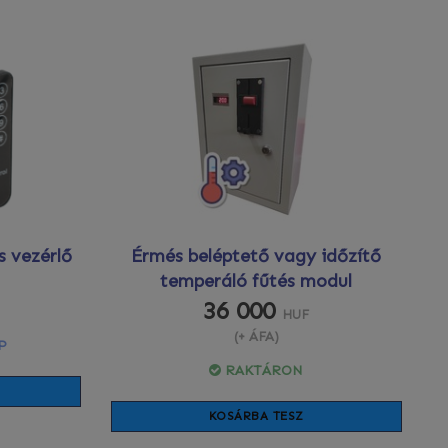
s vezérlő
Érmés beléptető vagy időzítő
temperáló fűtés modul
36 000
HUF
(+ ÁFA)
P
RAKTÁRON
KOSÁRBA TESZ