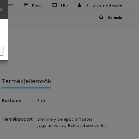
 Magyar
Kosár
HUF
Nincs bejelentkezve
×
Keresés
Termékjellemzők
Raktáron
6 db
Termékcsoport
Illemhely belépődíj fizetés,
Jegyleolvasás, Beléptetésvezérlés