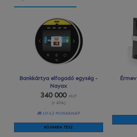
Bankkártya elfogadó egység -
Érmev
Nayax
340 000
HUF
(+ ÁFA)
10-12 MUNKANAP
KOSÁRBA TESZ