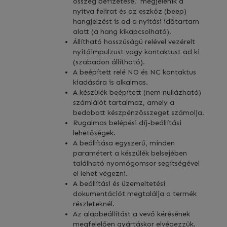
összeg befizetése, megjelenik a
nyitva felirat és az eszköz (beep)
hangjelzést is ad a nyitási időtartam
alatt (a hang kikapcsolható).
Állítható hosszúságú relével vezérelt
nyitóimpulzust vagy kontaktust ad ki
(szabadon állítható).
A beépített relé NO és NC kontaktus
kiadására is alkalmas.
A készülék beépített (nem nullázható)
számlálót tartalmaz, amely a
bedobott készpénzösszeget számolja.
Rugalmas belépési díj-beállítási
lehetőségek.
A beállítása egyszerű, minden
paramétert a készülék belsejében
található nyomógomsor segítségével
el lehet végezni.
A beállítási és üzemeltetési
dokumentációt megtalálja a termék
részleteknél.
Az alapbeállítást a vevő kérésének
megfelelően gyártáskor elvégezzük.