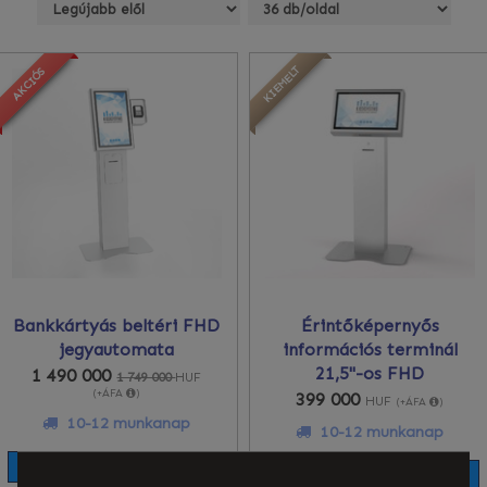
KIEMELT
KIEMELT
AKCIÓS
Bankkártyás beltéri FHD
Érintőképernyős
jegyautomata
információs terminál
21,5"-os FHD
1 490 000
1 749 000
HUF
(+ÁFA
)
399 000
HUF
(+ÁFA
)
10-12 munkanap
10-12 munkanap
KOSÁRBA TESZ
KOSÁRBA TESZ