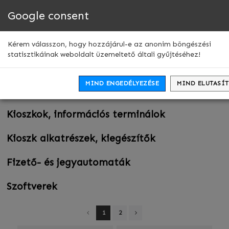
Google consent
Men
leny
Ügyfélszolgálati terminál
Kérem válasszon, hogy hozzájárul-e az anonim böngészési
statisztikáinak weboldalt üzemeltető általi gyűjtéséhez!
Szűrők
MIND ENGEDÉLYEZÉSE
MIND ELUTASÍ
Kategóriák
Kioszkok, információs terminálok
Kioszk alkatrészek, kiegészítők
Fizető- és jegyautomaták
Szoftverek
1
2