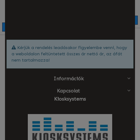
432 000
HUF
(+ÁFA
)
10-12 munkanap
Rendelésre gyártjuk
KOSÁRBA TESZ
KOSÁRBA TESZ
Kérjük a rendelés leadásakor figyelembe venni, hogy
a weboldalon feltüntetett összes ár nettó ár, az áfát
nem tartalmazza!
Információk
Kapcsolat
Kiosksystems