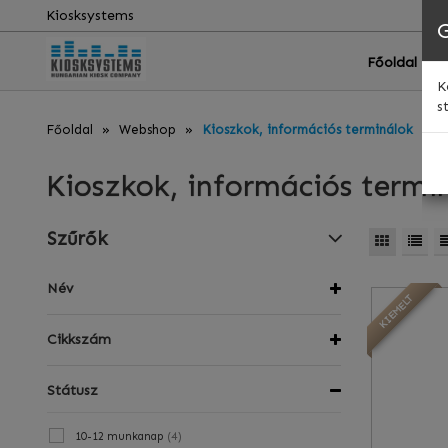
Kiosksystems
Főoldal
K
s
Főoldal
Webshop
Kioszkok, információs terminálok
Kioszkok, információs termi
Szűrők
Név
KIEMELT
Cikkszám
Státusz
(
4
)
10-12 munkanap