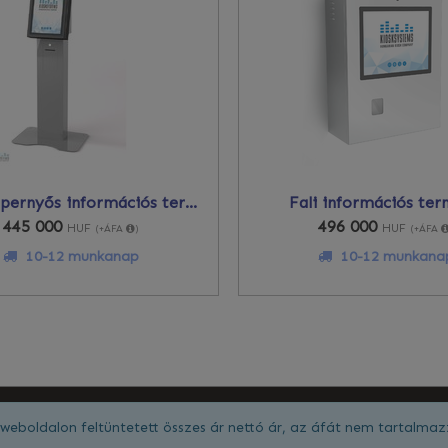
Érintőképernyős információs terminál 21,5"-os Full HD állított elrendezésű képernyővel
Fali információs ter
445 000
496 000
HUF
HUF
(+ÁFA
)
(+ÁFA
10-12 munkanap
10-12 munkana
weboldalon feltüntetett összes ár nettó ár, az áfát nem tartalmaz