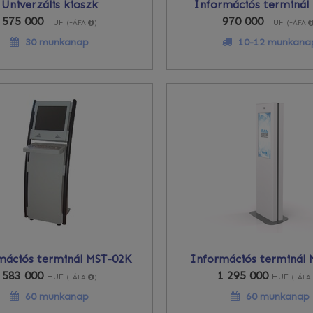
Univerzális kioszk
Információs terminál
575 000
970 000
HUF
HUF
(+ÁFA
)
(+ÁFA
30 munkanap
10-12 munkana
mációs terminál MST-02K
Információs terminál
583 000
1 295 000
HUF
HUF
(+ÁFA
)
(+ÁF
60 munkanap
60 munkanap