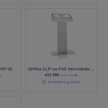
 MST-02
QMPlus 21,5"-os FHD információs terminál
432 000
HUF
)
(+ÁFA
)
Rendelésre gyártjuk