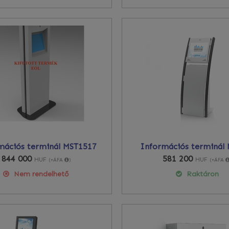
mációs terminál MST1517
Információs terminál
844 000
581 200
HUF
HUF
(+ÁFA
)
(+ÁFA
Nem rendelhető
Raktáron