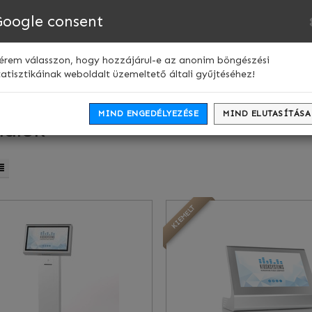
Nyelv:
Google consent
Webshop
Kapcsolat
érem válasszon, hogy hozzájárul-e az anonim böngészési
tatisztikáinak weboldalt üzemeltető általi gyűjtéséhez!
MIND ENGEDÉLYEZÉSE
MIND ELUTASÍTÁSA
nálok
KIEMELT