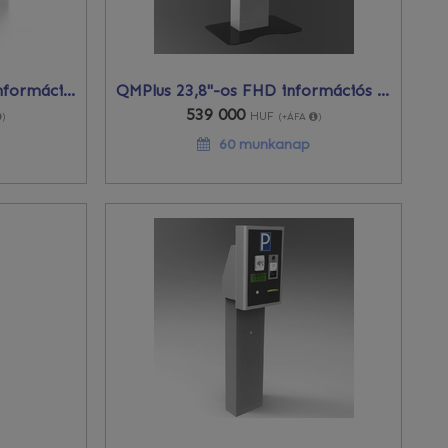
Asztali érintőképernyős információs terminál 24"-os FHD
QMPlus 23,8"-os FHD információs terminál
539 000
HUF
)
(+ÁFA
)
60 munkanap