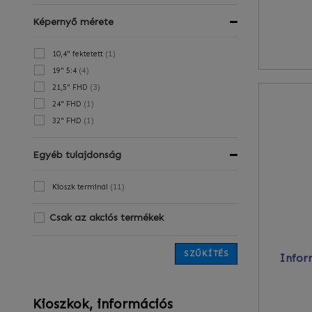
(
10
)
Ügyfélszolgálati terminál
Képernyő mérete
(
10
)
Üzemi/Ipari terminál
(
1
)
10,4" fektetett
(
4
)
19" 5:4
(
3
)
21,5" FHD
(
1
)
24" FHD
(
1
)
32" FHD
Egyéb tulajdonság
(
11
)
Kioszk terminál
Csak az akciós termékek
SZŰKÍTÉS
Infor
Kioszkok, információs