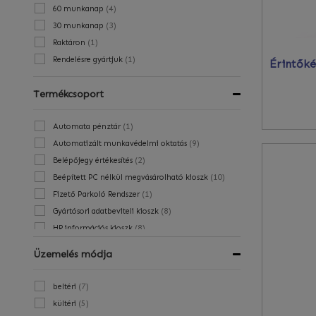
(
4
)
60 munkanap
(
3
)
30 munkanap
(
1
)
Raktáron
(
1
)
Rendelésre gyártjuk
Termékcsoport
(
1
)
Automata pénztár
(
9
)
Automatizált munkavédelmi oktatás
(
2
)
Belépőjegy értékesítés
(
10
)
Beépített PC nélkül megvásárolható kioszk
(
1
)
Fizető Parkoló Rendszer
(
8
)
Gyártósori adatbeviteli kioszk
(
8
)
HR információs kioszk
(
1
)
Illemhely belépődíj fizetés
Üzemelés módja
(
7
)
Jegyleolvasás, Beléptetésvezérlés
(
4
)
Közösségi közlekedés
(
7
)
beltéri
(
1
)
Önkiszolgáló autómosók
(
5
)
kültéri
(
6
)
Ügyfélhívó, sorszám osztó