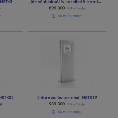
 MST43
Járműablakból is kezelhető terminál
896 000
HUF
)
(+ÁFA
)
p
30 munkanap
 MSTK32
Információs terminál MSTK19
989 000
HUF
A
)
(+ÁFA
)
60 munkanap