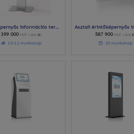
Érintőképernyős információs terminál 21,5"-os FHD
399 000
587 900
HUF
HUF
(+ÁFA
)
(+ÁFA
10-12 munkanap
30 munkanap