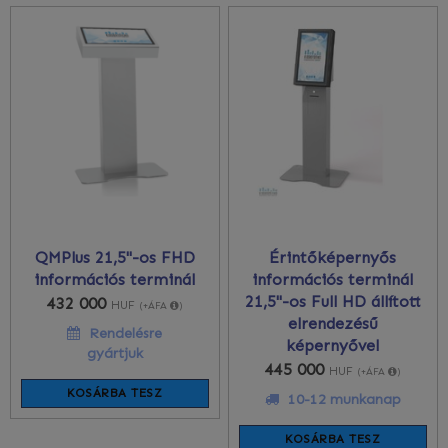
QMPlus 21,5"-os FHD
Érintőképernyős
információs terminál
információs terminál
21,5"-os Full HD állított
432 000
HUF
(+ÁFA
)
elrendezésű
Rendelésre
képernyővel
gyártjuk
445 000
HUF
(+ÁFA
)
KOSÁRBA TESZ
10-12 munkanap
KOSÁRBA TESZ