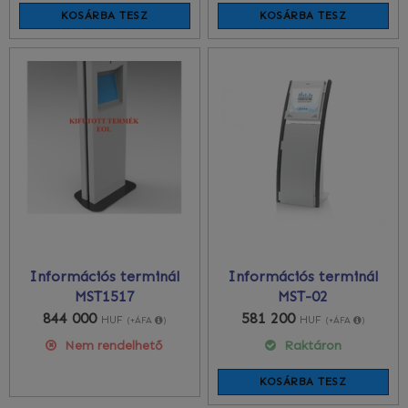
KOSÁRBA TESZ
KOSÁRBA TESZ
Információs terminál
Információs terminál
MST1517
MST-02
844 000
581 200
HUF
HUF
(+ÁFA
)
(+ÁFA
)
Nem rendelhető
Raktáron
KOSÁRBA TESZ