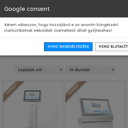
Google consent
Men
leny
Kioszkok, információs
Kérem válasszon, hogy hozzájárul-e az anonim böngészési
statisztikáinak weboldalt üzemeltető általi gyűjtéséhez!
terminálok
MIND ENGEDÉLYEZÉSE
MIND ELUTASÍ
Szűrők
KIEMELT
KIEMELT