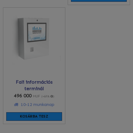
Fali információs
terminál
496 000
HUF
(+ÁFA
)
10-12 munkanap
KOSÁRBA TESZ