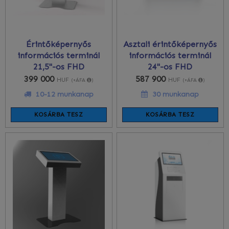
Érintőképernyős
Asztali érintőképernyős
információs terminál
információs terminál
21,5"-os FHD
24"-os FHD
399 000
587 900
HUF
HUF
(+ÁFA
)
(+ÁFA
)
10-12 munkanap
30 munkanap
KOSÁRBA TESZ
KOSÁRBA TESZ