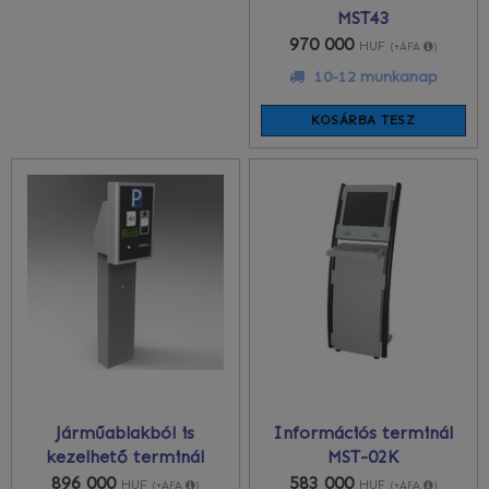
MST43
970 000
HUF
(+ÁFA
)
10-12 munkanap
KOSÁRBA TESZ
Járműablakból is
Információs terminál
kezelhető terminál
MST-02K
896 000
583 000
HUF
HUF
(+ÁFA
)
(+ÁFA
)