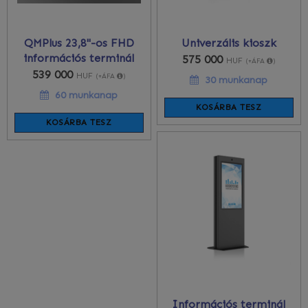
QMPlus 23,8"-os FHD
Univerzális kioszk
információs terminál
575 000
HUF
(+ÁFA
)
539 000
HUF
(+ÁFA
)
30 munkanap
60 munkanap
KOSÁRBA TESZ
KOSÁRBA TESZ
Információs terminál