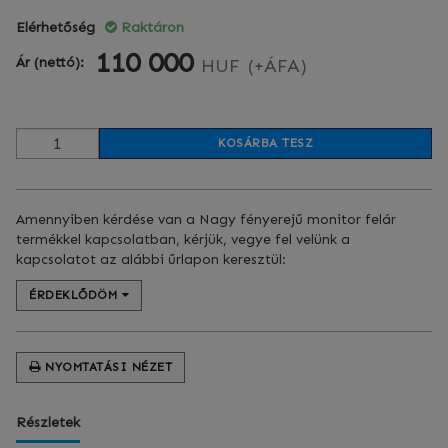
Elérhetőség
Raktáron
110 000
Ár (nettó):
HUF
(+ÁFA)
KOSÁRBA TESZ
Amennyiben kérdése van a Nagy fényerejű monitor felár
termékkel kapcsolatban, kérjük, vegye fel velünk a
kapcsolatot az alábbi űrlapon keresztül:
ÉRDEKLŐDÖM
NYOMTATÁSI NÉZET
Részletek