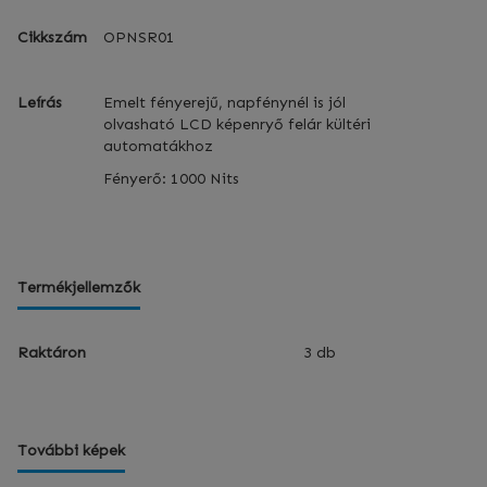
Cikkszám
OPNSR01
Leírás
Emelt fényerejű, napfénynél is jól
olvasható LCD képenryő felár kültéri
automatákhoz
Fényerő: 1000 Nits
Termékjellemzők
Raktáron
3 db
További képek