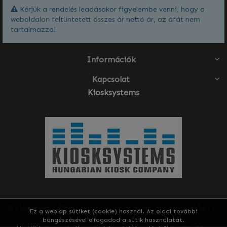
Kérjük a rendelés leadásakor figyelembe venni, hogy a
weboldalon feltüntetett összes ár nettó ár, az áfát nem
tartalmazza!
Információk
Kapcsolat
Kiosksystems
© Kiosksystems 2026
Powered by wAdmin | v3.5.1 |
Ez a weblap sütiket (cookie) használ. Az oldal további
vvortex.hu
böngészésével elfogadod a sütik használatát.