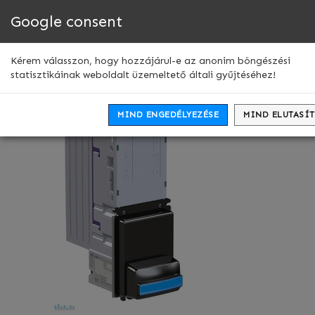
Google consent
Men
leny
GBA ST1 Bankjegy elfogadó
Kérem válasszon, hogy hozzájárul-e az anonim böngészési
statisztikáinak weboldalt üzemeltető általi gyűjtéséhez!
MIND ENGEDÉLYEZÉSE
MIND ELUTASÍ