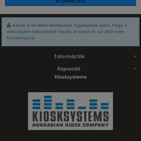
KOSÁRBA TESZ
Kérjük a rendelés leadásakor figyelembe venni, hogy a
weboldalon feltüntetett összes ár nettó ár, az áfát nem
tartalmazza!
Információk
Kapcsolat
Kiosksystems