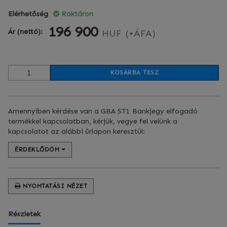
Elérhetőség
Raktáron
196 900
Ár (nettó):
HUF
(+ÁFA)
KOSÁRBA TESZ
Amennyiben kérdése van a GBA ST1 Bankjegy elfogadó
termékkel kapcsolatban, kérjük, vegye fel velünk a
kapcsolatot az alábbi űrlapon keresztül:
ÉRDEKLŐDÖM
NYOMTATÁSI NÉZET
Részletek