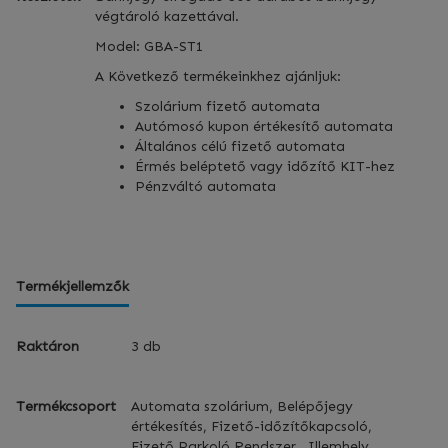
végtároló kazettával.
Model: GBA-ST1
A Következő termékeinkhez ajánljuk:
Szolárium fizető automata
Autómosó kupon értékesítő automata
Általános célú fizető automata
Érmés beléptető vagy időzítő KIT-hez
Pénzváltó automata
Termékjellemzők
Raktáron
3 db
Termékcsoport
Automata szolárium, Belépőjegy
értékesítés, Fizető-időzítőkapcsoló,
Fizető Parkoló Rendszer , Illemhely