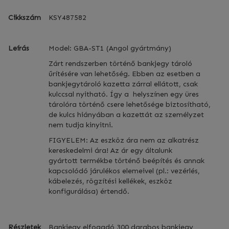
Cikkszám
KSY487582
Leírás
Model: GBA-ST1 (Angol gyártmány)
Zárt rendszerben történő bankjegy tároló
űrítésére van lehetőség. Ebben az esetben a
bankjegytároló kazetta zárral ellátott, csak
kulccsal nyitható. Így a helyszínen egy üres
tárolóra történő csere lehetősége biztosítható,
de kulcs hiányában a kazettát az személyzet
nem tudja kinyitni.
FIGYELEM: Az eszköz ára nem az alkatrész
kereskedelmi ára! Az ár egy általunk
gyártott termékbe történő beépítés és annak
kapcsolódó járulékos elemeivel (pl.: vezérlés,
kábelezés, rögzítési kellékek, eszköz
konfigurálása) értendő.
Részletek
Bankjegy elfogadó 300 darabos bankjegy