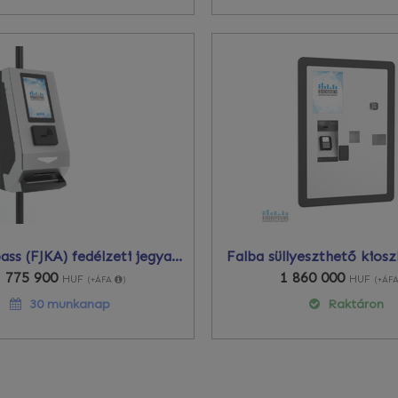
Mini Paypass (FJKA) fedélzeti jegyautomata
Falba süllyeszthető kiosz
1 775 900
1 860 000
HUF
HUF
(+ÁFA
)
(+ÁF
30 munkanap
Raktáron