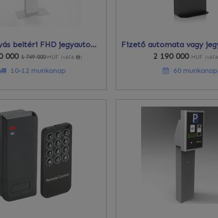
Bankkártyás beltéri FHD jegyautomata
0 000
2 190 000
1 749 000
HUF
HUF
(+ÁFA
)
(+ÁF
10-12 munkanap
60 munkanap