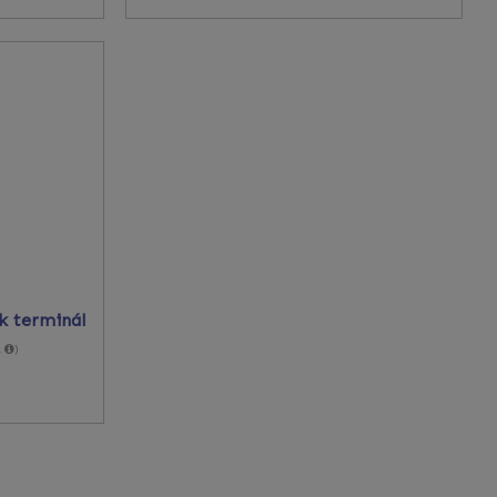
k terminál
A
)