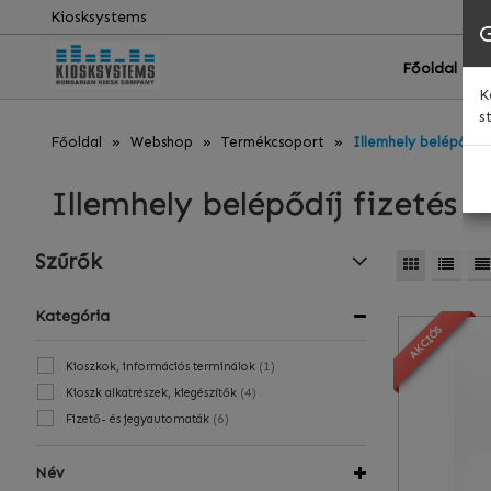
Kiosksystems
Főoldal
K
s
Főoldal
Webshop
Termékcsoport
Illemhely belépődíj 
Illemhely belépődíj fizetés
Szűrők
Kategória
KIEMELT
AKCIÓS
(
1
)
Kioszkok, információs terminálok
(
4
)
Kioszk alkatrészek, kiegészítők
(
6
)
Fizető- és jegyautomaták
Név