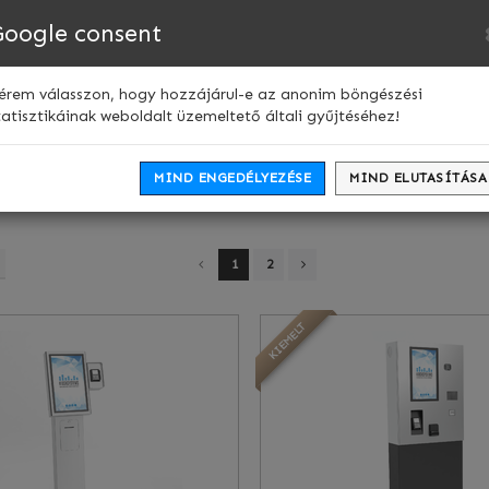
Nyelv:
Google consent
Webshop
Kapcsolat
érem válasszon, hogy hozzájárul-e az anonim böngészési
tatisztikáinak weboldalt üzemeltető általi gyűjtéséhez!
fizetés
MIND ENGEDÉLYEZÉSE
MIND ELUTASÍTÁSA
1
2
KIEMELT