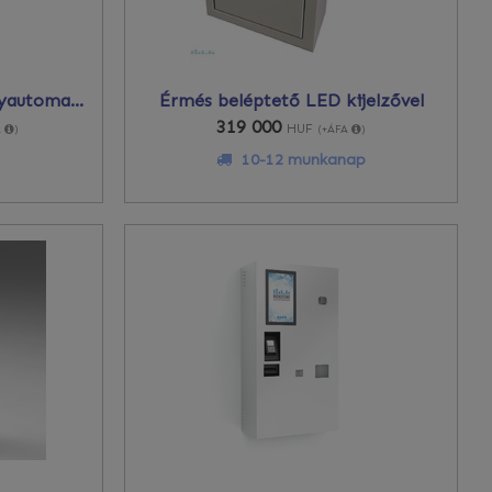
Fizető automata vagy jegyautomata - PAYCUBE
Érmés beléptető LED kijelzővel
319 000
HUF
A
)
(+ÁFA
)
10-12 munkanap