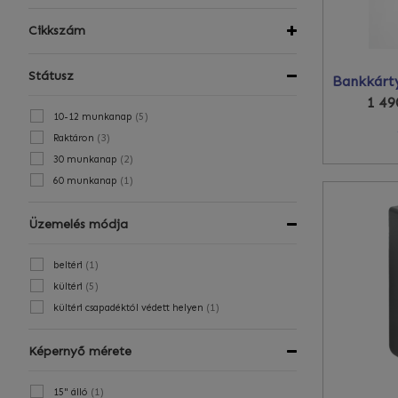
Cikkszám
Státusz
1 49
(
5
)
10-12 munkanap
(
3
)
Raktáron
(
2
)
30 munkanap
(
1
)
60 munkanap
Üzemelés módja
(
1
)
beltéri
(
5
)
kültéri
(
1
)
kültéri csapadéktól védett helyen
Képernyő mérete
(
1
)
15" álló