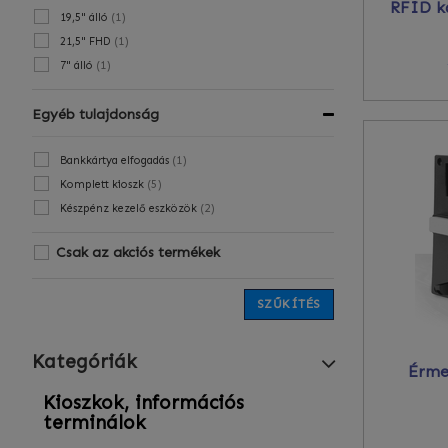
RFID ká
(
1
)
19,5" álló
(
1
)
21,5" FHD
(
1
)
7" álló
Egyéb tulajdonság
(
1
)
Bankkártya elfogadás
(
5
)
Komplett kioszk
(
2
)
Készpénz kezelő eszközök
Csak az akciós termékek
SZŰKÍTÉS
Kategóriák
Érme
Kioszkok, információs
terminálok