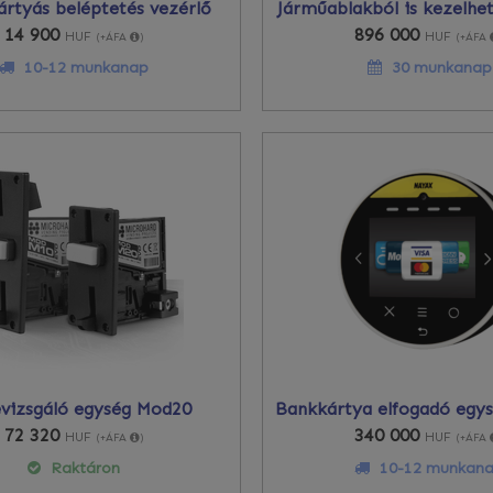
rtyás beléptetés vezérlő
Járműablakból is kezelhe
14 900
896 000
HUF
HUF
(+ÁFA
)
(+ÁFA
10-12 munkanap
30 munkanap
vizsgáló egység Mod20
Bankkártya elfogadó egys
72 320
340 000
HUF
HUF
(+ÁFA
)
(+ÁFA
Raktáron
10-12 munkan