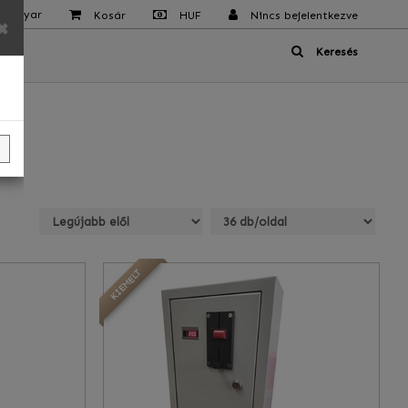
 Magyar
Kosár
HUF
Nincs bejelentkezve
×
Keresés
KIEMELT