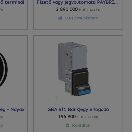
tő terminál
Fizető vagy jegyautomata PAYBRICK
2 890 000
HUF
)
(+ÁFA
)
10-12 munkanap
ég - Nayax
GBA ST1 Bankjegy elfogadó
196 900
HUF
)
(+ÁFA
)
ap
Raktáron